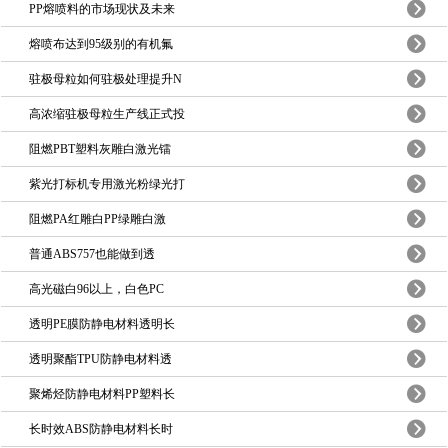
PP熔喷料的市场现状及未来
熔喷布达到95级别的有机氟
驻极母粒如何驻极处理提升N
高浓缩驻极母粒生产线正式投
阻燃PBT塑料灰雕白激光镭
紫光打标机专用激光粉绿光打
阻燃PA红雕白PP绿雕白激
普通ABS757也能做到透
高光磁白96以上，白色PC
透明PE膜防静电材料透明长
透明聚酯TPU防静电材料透
聚烯烃防静电材料PP塑料长
长时效ABS防静电材料长时