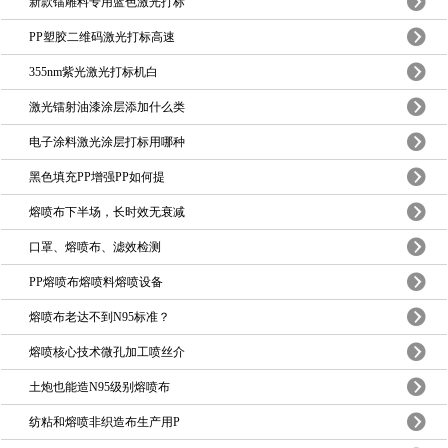
新款镭雕料专用蓝色激光打标
PP塑胶二维码激光打标高速
355nm紫光激光打标机白
激光镭射油漆涂层添加什么类
电子涂料激光涂层打标用哪种
黑色填充PP增强PP如何提
熔喷布下半场，长时效无衰减
口罩、熔喷布、滤效检测
PP熔喷布熔喷料熔喷设备
熔喷布老达不到N95标准？
熔喷核心技术微孔加工喷丝介
土炮也能造N95级别熔喷布
纺粘和熔喷非织造布生产用P