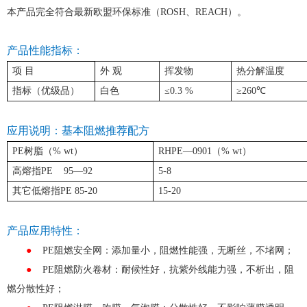
本产品完全符合最新欧盟环保标准（ROSH、REACH）。
产品性能指标：
项 目
外 观
挥发物
热分解温度
指标（优级品）
白色
≤0.3 %
≥260℃
应用说明：基本阻燃推荐配方
PE树脂（% wt）
RHPE—0901（% wt）
高熔指PE 95—92
5-8
其它低熔指PE 85-20
15-20
产品应用特性：
●
PE阻燃安全网：添加量小，阻燃性能强，无断丝，不堵网；
●
PE阻燃防火卷材：耐候性好，抗紫外线能力强，不析出，阻
燃分散性好；