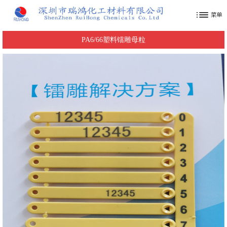
PA6/66塑料镭雕母粒