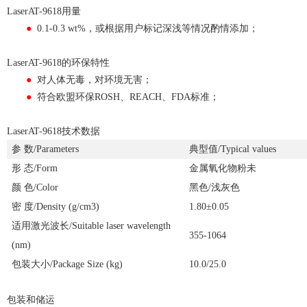
LaserAT-9618用量
●
0.1-0.3 wt%，或根据用户标记深浅等情况酌情添加；
LaserAT-9618的环保特性
●
对人体无毒，对环境无害；
●
符合欧盟环保ROSH、REACH、FDA标准；
LaserAT-9618技术数据
参 数/Parameters
典型值/Typical values
形 态/Form
金属氧化物粉未
颜 色/Color
黑色/浅灰色
密 度/Density (g/cm3)
1.80±0.05
适用激光波长/Suitable laser wavelength
355-1064
(nm)
包装大小/Package Size (kg)
10.0/25.0
包装和储运