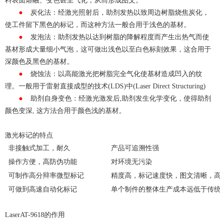
料表面熔融、变色甚至气化，从而形成图文。
●
炭化法：经激光照射后，助剂发热以致周边树脂烧焦炭化，
使工件留下黑色的标记，而这种方法一般合用于浅色的基材。
●
发泡法：助剂发热以达到树脂的降解程度而产生出热气而使
基材形成大量细小气泡，这可做出浅色以至白色标刻效果，这合用于
深颜色及黑色的基材。
●
烧蚀法：以高能激光把树脂完全气化使基材造成凹入的纹
理。一般用于雷射直接成型的技术(LDS)中(Laser Direct Structuring)
●
助剂自身变色：经激光激发后,助剂发生化学变化，使得助剂
颜色变深, 这方法合用于颜色浅的基材。
激光标记的特点
非接触式加工，耐久
产品可追溯性强
操作方便，高防伪功能
对环境无污染
可制作高分辩率微型标记
精度高，标记速度快，图文清晰，
可做到高速自动化标记
单个制件的整体生产成本远低于传
LaserAT-9618的作用