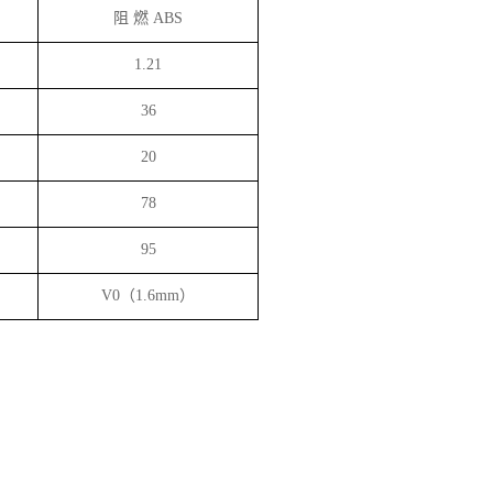
阻 燃 ABS
1.21
36
20
78
95
V0（1.6mm）