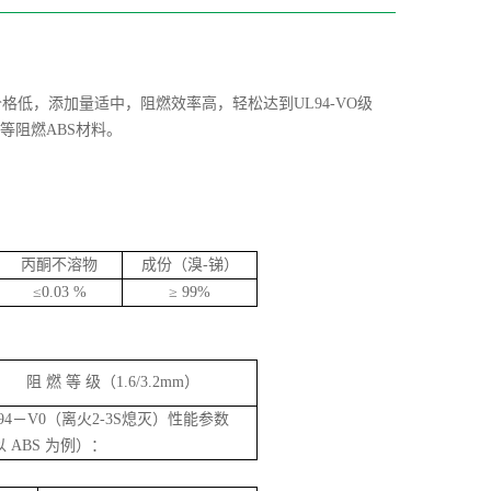
低，添加量适中，阻燃效率高，轻松达到UL94-VO级
等阻燃ABS材料。
丙酮不溶物
成份（溴-锑）
≤0.03 %
≥ 99%
阻 燃 等 级（1.6/3.2mm）
94－V0（离火2-3S熄灭）性能参数
 ABS 为例）：