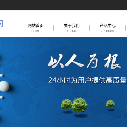
网站首页
关于我们
产品中心
HOME
ABOUT
PRODUCT
公司简介
厦门激光打标镭
加剂
联系我们
厦门阻燃剂
厦门阻燃母粒
厦门高效灼热丝
剂
厦门替代锑白阻
厦门塑料长时效
电剂
厦门抗菌剂
厦门GMA合成
剂