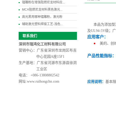
镭雕粉在增强阻燃尼龙材料应...
MCA阻燃尼龙材料黑色激光...
高光黑用哪种镭雕粉，激光粉
辅助激光塑料焊接工艺-浅色...
本品为添加型
及UL94-5V
联系我们
应用客户：
●
美的、创
深圳市瑞鸿化工材料有限公司
营销中心：广东省深圳市龙岗区布吉
产品性能指标
中心花园A座15F1
生产基地：广东省河源市东源县徐洞
工业区
电话： +086-13808802542
网址:www.ruihongchn.com
应用说明：
基本