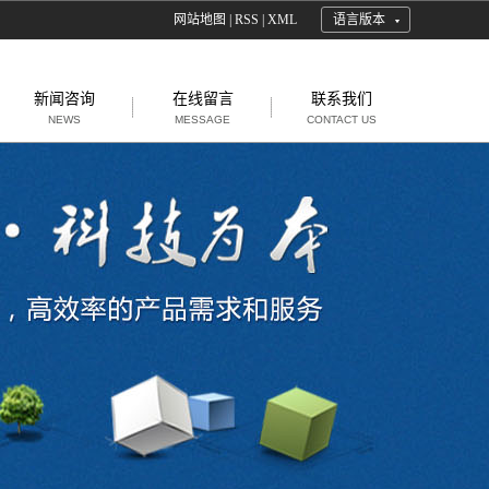
网站地图
|
RSS
|
XML
语言版本
新闻咨询
在线留言
联系我们
NEWS
MESSAGE
CONTACT US
雕添
阻燃
燃剂
抗静
增韧