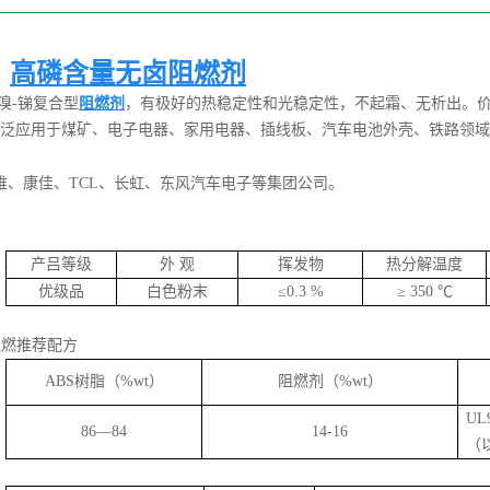
高磷含量无卤阻燃剂
溴-锑复合型
阻燃剂
，有极好的热稳定性和光稳定性，不起霜、无析出。价格
级；广泛应用于煤矿、电子电器、家用电器、插线板、汽车电池外壳、铁路领域
维、康佳、TCL、长虹、东风汽车电子等集团公司。
：
产吕等级
外 观
挥发物
热分解温度
优级品
白色粉末
≤0.3 %
≥ 350 ℃
阻燃推荐配方
ABS树脂（%wt）
阻燃剂（%wt）
UL
86—84
14-16
（以