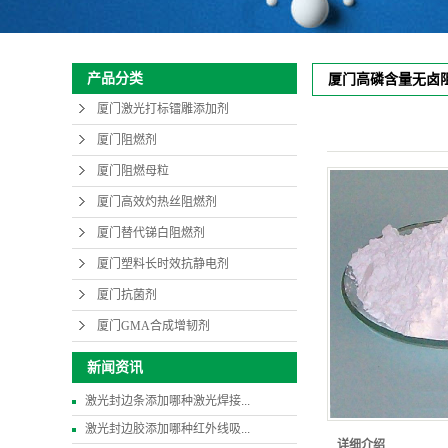
产品分类
厦门高磷含量无卤
厦门激光打标镭雕添加剂
厦门阻燃剂
厦门阻燃母粒
厦门高效灼热丝阻燃剂
厦门替代锑白阻燃剂
厦门塑料长时效抗静电剂
厦门抗菌剂
厦门GMA合成增韧剂
新闻资讯
激光封边条添加哪种激光焊接...
激光封边胶添加哪种红外线吸...
详细介绍