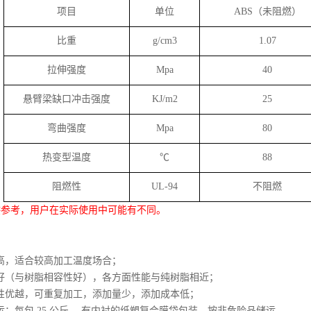
项目
单位
ABS（未阻燃）
比重
g/cm3
1.07
拉伸强度
Mpa
40
悬臂梁缺口冲击强度
KJ/m2
25
弯曲强度
Mpa
80
热变型温度
℃
88
阻燃性
UL-94
不阻燃
供参考，用户在实际使用中可能有不同。
：
高，适合较高加工温度场合；
好（与树脂相容性好），各方面性能与纯树脂相近；
性优越，可重复加工，添加量少，添加成本低；
运：每包 25 公斤 ，有内衬的纸塑复合膜袋包装，按非危险品储运。